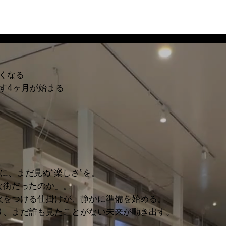
くなる
す4ヶ月が始まる
に、まだ見ぬ“楽しさ”を。
な街だったのか」。
火をつける仕掛けが、静かに準備を始める。
り、まだ誰も見たことがない未来が動き出す。