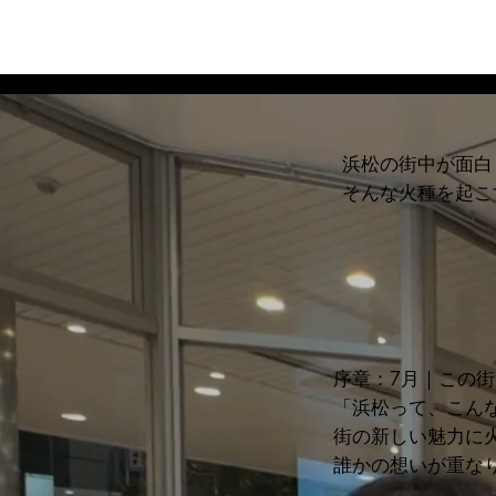
浜松の街中が面白
そんな火種を起こ
序章：7月｜この街
「浜松って、こん
街の新しい魅力に
誰かの想いが重な