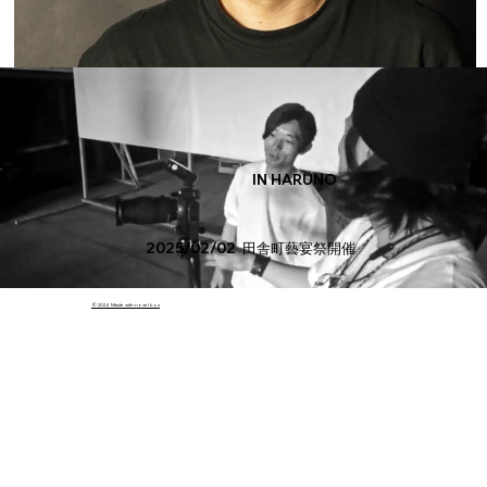
IN HARUNO
2025/02/02
​田舎町藝宴祭開催
© 2024 Made with novel box
浜松AC 島田篤志さん