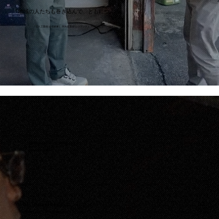
『地域の人たちも巻き込んで、ともにつくる』
『正久工業様(会場倉庫)、岡本産業様(レジデンス)、PIAPIT様(ピアノ調律)』
​参加メンバーのやること
​繋がって、広がるをテーマに
参加者の想いを語り合う
01『novel boxのコンセプト』
02『な
『繋がって、広がるをつくるために僕たちができること』
『商店街を巻き込