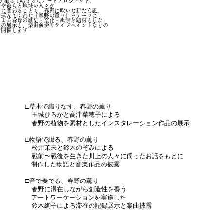
名が集って始まったアートプロジェクト。
士や彼らと地域の人々が
もに関わることで、春野に吹いた新たな風。
が運んでくれた『春野の薫り』をテーマに
による春野の歴史・文化・風景を題材とし
た
真の展示と、
楽曲演奏やライブペイントなどの
を開催します
□草木で織りなす、春野の薫り
玉城ひろかと高津菜穂子による
春野の植物を素材としたインスタレーション作品の展示
□物語で綴る、春野の薫り
松井茉未と鈴木のぞみによる
戦前〜戦後を生きた川上の人々に伺ったお話をもとに
制作した物語と音楽作品の披露
□音で奏でる、春野の薫り
春野に滞在しながら創造性を養う
アートワーケーションを実施した
鈴木絢子による滞在の記録展示と楽曲披露