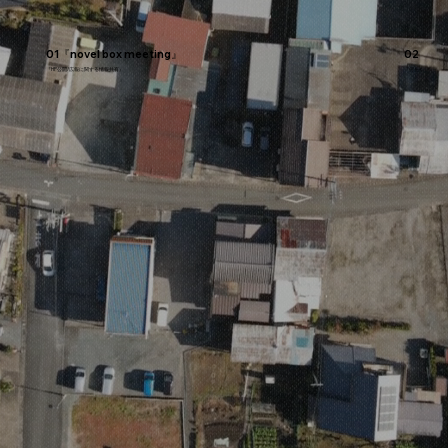
01『novel box meeting』
02『関
『HP公開/広報に関する情報共有』
『何をやるか？に